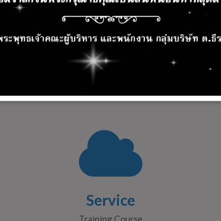
Energy Conservation Support /
Po
Environment Measure Equipment
Service
Training Course