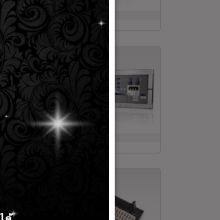
fety Components
tomation Systems