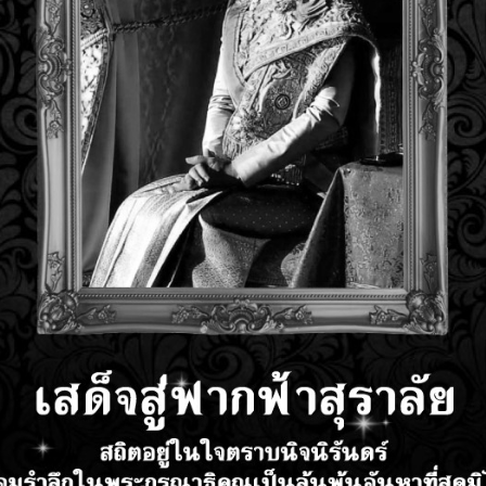
Switches
Sa
Control Components
Au