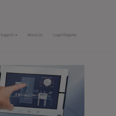
& Support
About Us
Login/Register