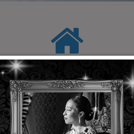
OMRON Products
erakit Automation Omron Authorized Engineering Distri