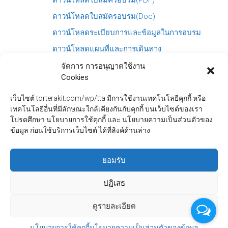
ดาวน์โหลดใบสมัครอบรม(PDF)
ดาวน์โหลดใบสมัครอบรม(Doc)
ดาวน์โหลดระเบียบการและข้อมูลในการอบรม
ดาวน์โหลดแผนที่และการเดินทาง
สอบถามข้อมูลเพิ่มเติมแจ้งปัญหา หรือขอเอกสารลงทะเบียนได้ที่
จัดการ การอนุญาตใช้งาน
คุณ พนิดา, คุณ สมบัติ
Cookies
โทร. 0-2491-2222 ต่อ 521 แฟกซ์. 0-2673-2278
เว็บไซต์ torterakit.com/wp/tta มีการใช้งานเทคโนโลยีคุกกี้ หรือ
(Visited 877 times, 1 visits today)
เทคโนโลยีอื่นที่มีลักษณะใกล้เคียงกันกับคุกกี้ บนเว็บไซต์ของเรา
โปรดศึกษา นโยบายการใช้คุกกี้ และ นโยบายความเป็นส่วนตัวของ
ข้อมูล ก่อนใช้บริการเว็บไซต์ ได้ที่ลิงค์ด้านล่าง
ยอมรับ
←
CJ2
CJ2 Overview
→
ปฏิเสธ
ดูรายละเอียด
Copyright © 2026
. Powered by
บริษัท ต.ธีรกิจ ออโตเมชั่น จำกัด
. Theme: Ample by
.
WordPress
ThemeGrill
นโยบายการใช้คุกกี้
นโยบายความเป็นส่วนตัวของข้อมูล