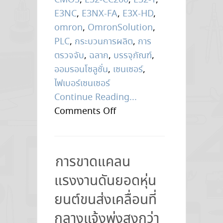
CMOS
,
E32-CC200
,
E32-T
,
E3NC
,
E3NX-FA
,
E3X-HD
,
omron
,
OmronSolution
,
PLC
,
กระบวนการผลิต
,
การ
ตรวจจับ
,
ฉลาก
,
บรรจุภัณฑ์
,
ออมรอนโซลูชั่น
,
เซนเซอร์
,
ไฟเบอร์เซนเซอร์
Continue Reading...
on
Comments Off
สาระ
พัน
ปัญหา
การขาดแคลน
แก้
แรงงานดันยอดหุ่น
ได้
ด้วย..Omron
ยนต์ขนส่งเคลื่อนที่
Solution
กลางแจ้งพุ่งสูงกว่า
–