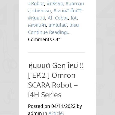
พุ่ง
#Robot
,
#ตธีรกิจ
,
#บทความ
สูง
อุตสาหกรรม
,
#ระบบอัตโนมัติ
,
กว่า
#หุ่นยนต์
,
AI
,
Cobot
,
Iot
,
350,000
คลังสินค้า
,
เทคโนโลยี
,
โดรน
ตัว
Continue Reading...
ในปี
on
Comments Off
2573
8
เทคโนโลยี
เพื่อ
หุ่นยนต์ Gen ใหม่ !!
การ
[ EP.2 ] Omron
เปลี่ยน
สู่
SCARA Robot –
อนาคต
i4H Series
“ระบบ
คลัง
Posted on 04/11/2022 by
สินค้า
admin in
Article
.