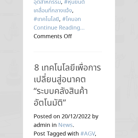
อุตสาหกรรม
,
#หุ่นยนต์
เคลื่อนที่กลางแจ้ง
,
#เทคโนโลยี
,
#โคบอท
Continue Reading...
on
Comments Off
การ
ขาดแคลน
แรงงาน
8 เทคโนโลยีเพื่อการ
ดัน
เปลี่ยนสู่อนาคต
ยอด
หุ่น
“ระบบคลังสินค้า
ยนต์
อัตโนมัติ”
ขนส่ง
เคลื่อนที่
Posted on 20/12/2022 by
กลาง
admin in
News
.
แจ้ง
Post Tagged with
#AGV
,