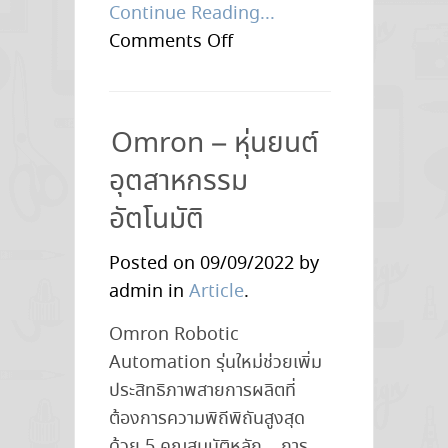
Continue Reading...
on
Comments Off
นำ
นวัตกรรม
สู่
Omron – หุ่นยนต์
ไซต์
อุตสาหกรรม
การ
ผลิต
อัตโนมัติ
ด้วย…
Posted on 09/09/2022 by
หุ่น
admin in
Article
.
ยนต์
อุตสาหกรรม
Omron Robotic
อัตโนมัติ
Automation รุ่นใหม่ช่วยเพิ่ม
by
ประสิทธิภาพสายการผลิตที่
Omron
ต้องการความพิถีพิถันสูงสุด
ด้วย 5 คุณสมบัติหลัก… การ