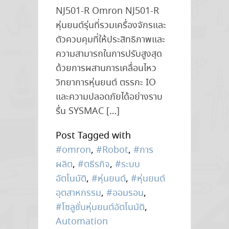
NJ501-R Omron NJ501-R
หุ่นยนต์รุ่นที่รวมเครื่องจักรและ
ตัวควบคุมที่ให้ประสิทธิภาพและ
ความสามารถในการปรับสูงสุด
ด้วยการผสานการเคลื่อนไหว
วิทยาการหุ่นยนต์ ตรรกะ IO
และความปลอดภัยได้อย่างราบ
รื่น SYSMAC […]
Post Tagged with
#omron
,
#Robot
,
#การ
ผลิต
,
#ตธีรกิจ
,
#ระบบ
อัตโนมัติ
,
#หุ่นยนต์
,
#หุ่นยนต์
อุตสาหกรรม
,
#ออมรอน
,
#โซลูชั่นหุ่นยนต์อัตโนมัติ
,
Automation