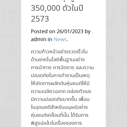
350,000 ตัวในปี
[
ตอน
2573
ตรวจ
สอบ
Posted on 26/01/2023 by
ความ
admin in
News
.
ถูก
ความก้าวหน้าอย่างรวดเร็วใน
ต้อง
ด้านเทคโนโลยีพื้นฐานอย่าง
ครบ
การนำทาง การจัดการ และความ
ถ้วน
ปลอดภัยในการทำงานเป็นเหตุ
ของ
ให้เกิดการผลักดันหุ่นยนต์ให้มี
สินค้า
ความเฉลียวฉลาด คล่องตัวและ
และ
มีความปลอดภัยมากขึ้น เพื่อน
บรรจุ
ในอุดมคติสำหรับมนุษย์อย่าง
ภัณฑ์
หุ่นยนต์เคลื่อนที่นั้น ได้รับการ
]
พิสูจน์แล้วในเรื่องของการ