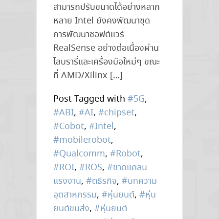
สามารถปรับขนาดได้อย่างหลาก
หลาย Intel ยังคงพัฒนาชุด
การพัฒนาซอฟต์แวร์
RealSense อย่างต่อเนื่องผ่าน
ไลบรารี่และเครื่องมือใหม่ๆ ขณะ
ที่ AMD/Xilinx […]
Post Tagged with
#5G
,
#ABI
,
#AI
,
#chipset
,
#Cobot
,
#Intel
,
#mobilerobot
,
#Qualcomm
,
#Robot
,
#ROI
,
#ROS
,
#ขาดแคลน
แรงงาน
,
#ตธีรกิจ
,
#บทความ
อุตสาหกรรม
,
#หุ่นยนต์
,
#หุ่น
ยนต์ขนส่ง
,
#หุ่นยนต์