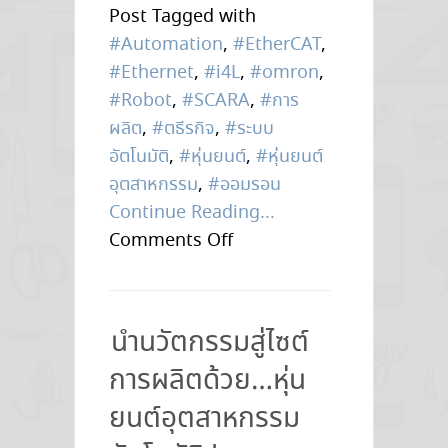
Post Tagged with
#Automation
,
#EtherCAT
,
#Ethernet
,
#i4L
,
#omron
,
#Robot
,
#SCARA
,
#การ
ผลิต
,
#ตธีรกิจ
,
#ระบบ
อัตโนมัติ
,
#หุ่นยนต์
,
#หุ่นยนต์
อุตสาหกรรม
,
#ออมรอน
Continue Reading...
on
Comments Off
หุ่น
ยนต์
Gen
นำนวัตกรรมสู่ไซต์
ใหม่!!
การผลิตด้วย…หุ่น
Omron
SCARA
ยนต์อุตสาหกรรม
Robot