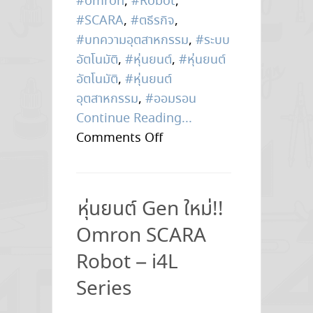
#omron
,
#Robot
,
#SCARA
,
#ตธีรกิจ
,
#บทความอุตสาหกรรม
,
#ระบบ
อัตโนมัติ
,
#หุ่นยนต์
,
#หุ่นยนต์
อัตโนมัติ
,
#หุ่นยนต์
อุตสาหกรรม
,
#ออมรอน
Continue Reading...
on
Comments Off
หุ่น
ยนต์
Gen
หุ่นยนต์ Gen ใหม่!!
ใหม่
Omron SCARA
!!
[
Robot – i4L
EP.2
Series
]