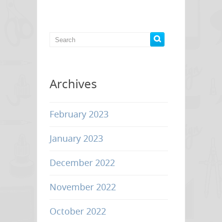
Change
to
the
FUTURE
:
PLC
Archives
replacement
“CP1E
to
February 2023
CP2E”
January 2023
December 2022
November 2022
October 2022