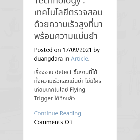
Technology :
ยนต์
Cobot
เทคโนโลยีตรวจสอบ
ตั้ง
ด้วยความเร็วสูงที่มา
เป้า
พร้อมความแม่นยำ
โต
8
Posted on 17/09/2021 by
พัน
duangdara in
Article
.
ล้าน
ดอลลาร์
เรื่องงาน detect ชิ้นงานที่ได้
ในปี
ทั้งความเร็วและแม่นยำ ไม่มีใคร
2573
เทียบเทคโนโลยี Flying
Trigger ได้อีกแล้ว
Continue Reading...
on
Comments Off
Flying
Trigger