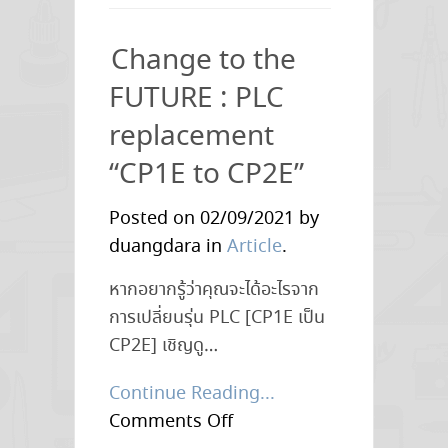
เรา
ถึง
Change to the
ต้อง
FUTURE : PLC
ใช้
“ระบบ
replacement
คลัง
“CP1E to CP2E”
สินค้า
อัตโนมัติ”
Posted on 02/09/2021 by
แม้
duangdara in
Article
.
ใน
หากอยากรู้ว่าคุณจะได้อะไรจาก
ธุรกิจ
การเปลี่ยนรุ่น PLC [CP1E เป็น
ขนาด
CP2E] เชิญดู…
เล็ก
Continue Reading...
on
Comments Off