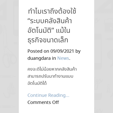
Technology
ทำไมเราถึงต้องใช้
:
“ระบบคลังสินค้า
เทคโนโลยี
ตรวจ
อัตโนมัติ” แม้ใน
สอบ
ธุรกิจขนาดเล็ก
ด้วย
ความเร็ว
Posted on 09/09/2021 by
สูง
duangdara in
News
.
ที่มา
คงจะดีไม่น้อยหากคลังสินค้า
พร้อม
สามารถปรับมาทำงานแบบ
ความ
อัตโนมัติได้
แม่นยำ
Continue Reading...
on
Comments Off
ทำไม