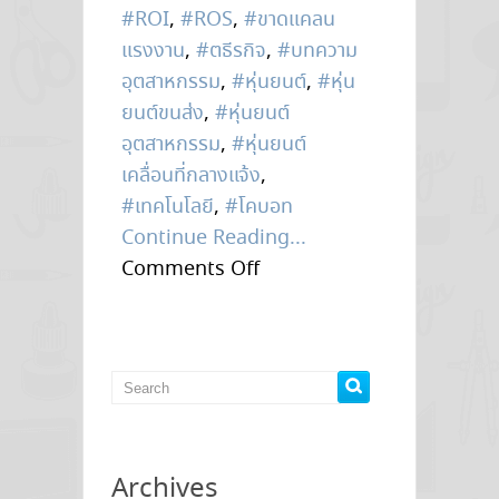
#ROI
,
#ROS
,
#ขาดแคลน
แรงงาน
,
#ตธีรกิจ
,
#บทความ
อุตสาหกรรม
,
#หุ่นยนต์
,
#หุ่น
ยนต์ขนส่ง
,
#หุ่นยนต์
อุตสาหกรรม
,
#หุ่นยนต์
เคลื่อนที่กลางแจ้ง
,
#เทคโนโลยี
,
#โคบอท
Continue Reading...
on
Comments Off
การ
ขาดแคลน
แรงงาน
ดัน
ยอด
หุ่น
Archives
ยนต์