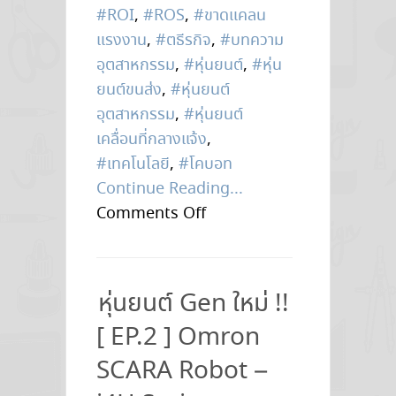
#ROI
,
#ROS
,
#ขาดแคลน
แรงงาน
,
#ตธีรกิจ
,
#บทความ
อุตสาหกรรม
,
#หุ่นยนต์
,
#หุ่น
ยนต์ขนส่ง
,
#หุ่นยนต์
อุตสาหกรรม
,
#หุ่นยนต์
เคลื่อนที่กลางแจ้ง
,
#เทคโนโลยี
,
#โคบอท
Continue Reading...
on
Comments Off
การ
ขาดแคลน
แรงงาน
หุ่นยนต์ Gen ใหม่ !!
ดัน
[ EP.2 ] Omron
ยอด
หุ่น
SCARA Robot –
ยนต์