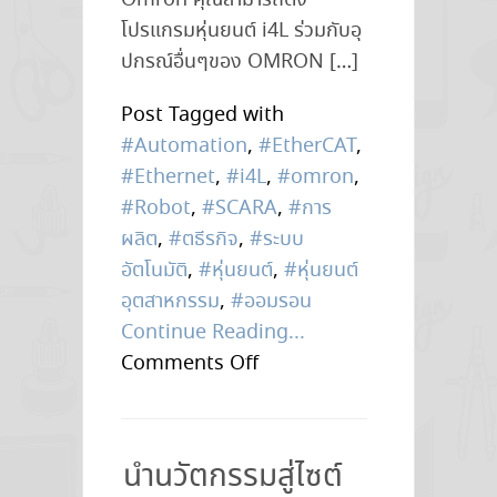
Omron คุณสามารถตั้ง
โปรแกรมหุ่นยนต์ i4L ร่วมกับอุ
ปกรณ์อื่นๆของ OMRON […]
Post Tagged with
#Automation
,
#EtherCAT
,
#Ethernet
,
#i4L
,
#omron
,
#Robot
,
#SCARA
,
#การ
ผลิต
,
#ตธีรกิจ
,
#ระบบ
อัตโนมัติ
,
#หุ่นยนต์
,
#หุ่นยนต์
อุตสาหกรรม
,
#ออมรอน
Continue Reading...
on
Comments Off
หุ่น
ยนต์
Gen
นำนวัตกรรมสู่ไซต์
ใหม่!!