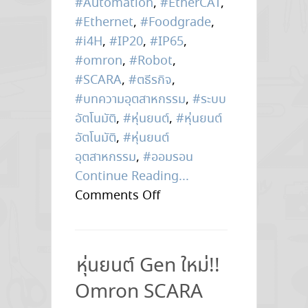
#Automation
,
#EtherCAT
,
#Ethernet
,
#Foodgrade
,
#i4H
,
#IP20
,
#IP65
,
#omron
,
#Robot
,
#SCARA
,
#ตธีรกิจ
,
#บทความอุตสาหกรรม
,
#ระบบ
อัตโนมัติ
,
#หุ่นยนต์
,
#หุ่นยนต์
อัตโนมัติ
,
#หุ่นยนต์
อุตสาหกรรม
,
#ออมรอน
Continue Reading...
on
Comments Off
หุ่น
ยนต์
Gen
หุ่นยนต์ Gen ใหม่!!
ใหม่
Omron SCARA
!!