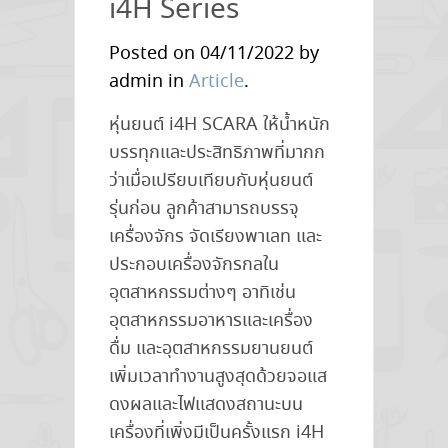
i4H Series
ขนส่ง
เคลื่อนที่
Posted on 04/11/2022 by
กลาง
admin in
Article
.
แจ้ง
หุ่นยนต์ i4H SCARA ให้น้ำหนัก
พุ่ง
บรรทุกและประสิทธิภาพที่มากก
สูง
ว่าเมื่อเปรียบเทียบกับหุ่นยนต์
กว่า
รุ่นก่อน ลูกค้าสามารถบรรจุ
350,000
เครื่องจักร จัดเรียงพาเลท และ
ตัว
ประกอบเครื่องจักรกลใน
ในปี
อุตสาหกรรมต่างๆ อาทิเช่น
2573
อุตสาหกรรมอาหารและเครื่อง
ดื่ม และอุตสาหกรรมยานยนต์
เพิ่มเวลาทำงานสูงสุดด้วยจอแส
ดงผลและไฟแสดงสถานะบน
เครื่องที่เพิ่งมีเป็นครั้งแรก i4H