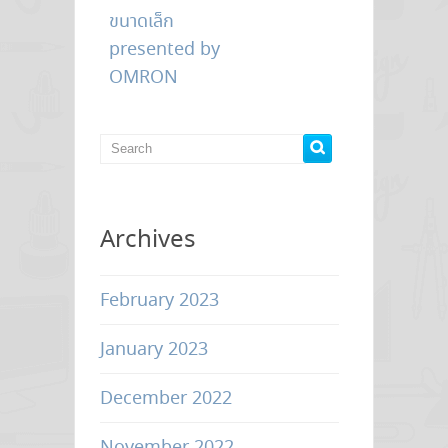
T
F
w
a
ขนาดเล็ก
i
c
t
e
presented by
t
b
e
o
OMRON
r
o
(
k
O
(
p
O
e
p
n
e
s
n
i
s
n
i
n
n
e
n
w
e
w
w
Archives
i
w
n
i
d
n
o
d
w
o
)
w
February 2023
)
January 2023
December 2022
November 2022