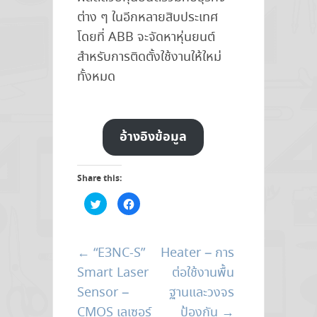
ต่าง ๆ ในอีกหลายสิบประเทศ
โดยที่ ABB จะจัดหาหุ่นยนต์
สำหรับการติดตั้งใช้งานให้ใหม่
ทั้งหมด
อ้างอิงข้อมูล
Share this:
C
C
l
l
i
i
c
c
k
k
t
t
←
“E3NC-S”
Heater – การ
o
o
s
s
h
h
Smart Laser
ต่อใช้งานพื้น
a
a
r
r
Sensor –
ฐานและวงจร
e
e
o
o
CMOS เลเซอร์
ป้องกัน
→
n
n