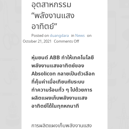
อุตสาหกรรม
“พลังงานแสง
อาทิตย์”
Posted on
duangdara
in
News
on
on
October 21, 2021
Comments Off
หุ่น
ยนต์
หุ่นยนต์ ABB ทำให้เทคโนโลยี
ABB
เพิ่ม
พลังงานแสงอาทิตย์ของ
ระบบ
Absolicon กลายเป็นตัวเลือก
อัตโนมัติ
ที่คุ้มค่าเมื่อเทียบกับระบบ
ใน
อุตสาหกรรม
ทำความร้อนทั่ว ๆ ไปด้วยการ
“พลังงาน
ผลิตแผงเก็บพลังงานแสง
แสง
อาทิตย์”
อาทิตย์ได้ในทุกหกนาที
การผลิตแผงเก็บพลังงานแสง