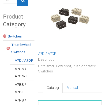
Product
Category
Switches
Thumbwheel
Switches
A7D / A7DP
Description
A7D / A7DP
Ultra-small, Low-cost, Push-operated
A7CN /
Switches
A7CN-L
A7BS /
Catalog
Manual
A7BL
A7PS /