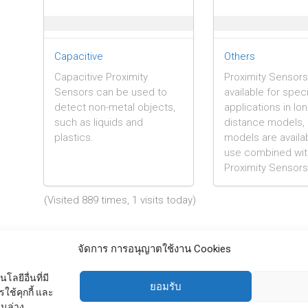
Capacitive
Others
Capacitive Proximity
Proximity Sensors
Sensors can be used to
available for speci
detect non-metal objects,
applications in lon
such as liquids and
distance models, 
plastics.
models are availab
use combined wit
Proximity Sensors
(Visited 889 times, 1 visits today)
จัดการ การอนุญาตใช้งาน Cookies
←
Pressure Sensors
ลยีอื่นที่มี
ยอมรับ
ใช้คุกกี้ และ
านล่าง