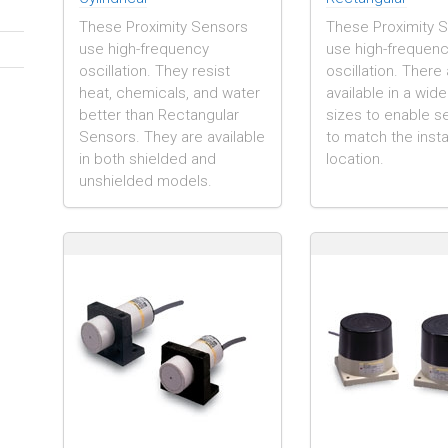
These Proximity Sensors
These Proximity 
use high-frequency
use high-frequen
oscillation. They resist
oscillation. There
heat, chemicals, and water
available in a wid
better than Rectangular
sizes to enable s
Sensors. They are available
to match the insta
in both shielded and
location.
unshielded models.