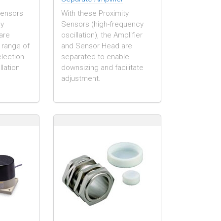
Sensors
With these Proximity
cy
Sensors (high-frequency
 are
oscillation), the Amplifier
e range of
and Sensor Head are
election
separated to enable
llation
downsizing and facilitate
adjustment.