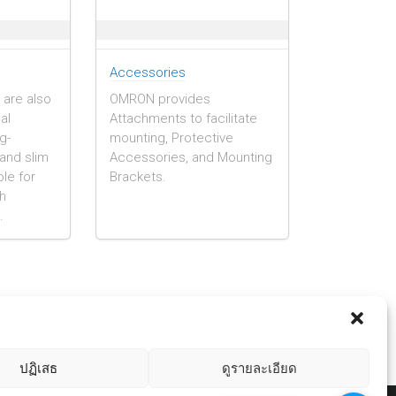
Accessories
 are also
OMRON provides
al
Attachments to facilitate
g-
mounting, Protective
and slim
Accessories, and Mounting
le for
Brackets.
h
.
Rotary Encoders
→
ปฏิเสธ
ดูรายละเอียด