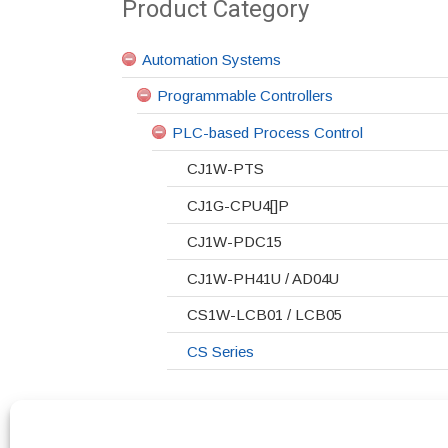
Product Category
Automation Systems
Programmable Controllers
PLC-based Process Control
CJ1W-PTS
CJ1G-CPU4[]P
CJ1W-PDC15
CJ1W-PH41U / AD04U
CS1W-LCB01 / LCB05
CS Series