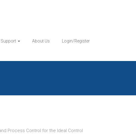
& Support
About Us
Login/Register
nd Process Control for the Ideal Control