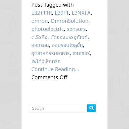
Post Tagged with
E32T11R
,
E39F1
,
E3NXFA
,
omron
,
OmronSolution
,
photoelectric
,
sensors
,
ต.ธีรกิจ
,
ตัดซองบรรจุภัณฑ์
,
ออมรอน
,
ออมรอนโซลูชั่น
,
อุตสาหกรรมอาหาร
,
เซนเซอร์
,
โฟโต้อิเล็กทริก
Continue Reading...
on
Comments Off
สาระ
พัน
ปัญหา
แก้
ได้
ด้วย..Omron