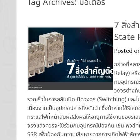
Tag Archives: มอเตอร์
7 สิ่งส
State 
Posted on
อย่างที่หลา
Relay) หรือ
กับอุปกรณ์รี
วงจรต่างกัน
รวดเร็วในการสลับเปิด-ปิดวงจร (Switching) และไม่
เนื่องจากเป็นอุปกรณ์สารกึ่งตัวนำ ซึ่งถ้าหากใช้รีเ
กระแสไฟที่หน้าสัมผัสส่งผลให้อายุการใช้งานของรีเ
จริงแล้วควรจะใช้ร่วมกับอุปกรณ์ป้องกัน เช่น ฟิวส์ท
SSR เพื่อป้องกันความเสียหายจากการเกิดไฟฟ้าลัดว