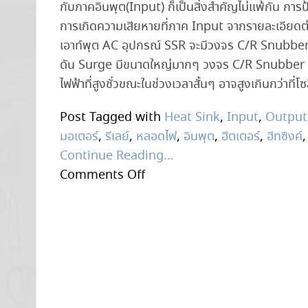
กับภาคอินพุต(Input) ก็เป็นสิ่งสำคัญไม่แพ้กัน การ
การเกิดความเสียหายที่ภาค Input จากรายละเอียดต่
เอาท์พุต AC อุปกรณ์ SSR จะมีวงจร C/R Snubber
ดัน Surge มีขนาดใหญ่มากๆ วงจร C/R Snubber จ
ไฟฟ้าที่สูงชั่วขณะในช่วงเวลาสั้นๆ อาจสูงเกินกว่าที่
Post Tagged with
Heat Sink
,
Input
,
Output
มอเตอร์
,
รีเลย์
,
หลอดไฟ
,
อินพุต
,
ฮีตเตอร์
,
ฮีทซิงค์
Continue Reading...
on
Comments Off
7
สิ่ง
สำคัญ
ต้อง
รู้
ถ้า