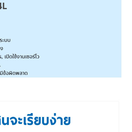
4L
งระบบ
ดง
 เปิดใช้งานเซอร์โว
A
ีข้อผิดพลาด