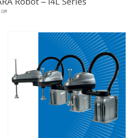
ARA Robot – i4L Series
on
 Off
หุ่น
ยนต์
Gen
ใหม่!!
Omron
SCARA
Robot
–
i4L
Series